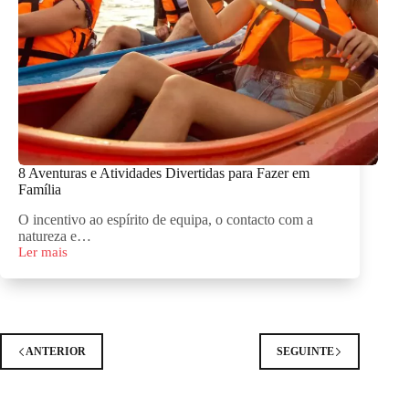
8 Aventuras e Atividades Divertidas para Fazer em
Família
O incentivo ao espírito de equipa, o contacto com a
natureza e…
Ler mais
8
Aventuras
e
Atividades
Divertidas
para
Fazer
ANTERIOR
SEGUINTE
em
Família