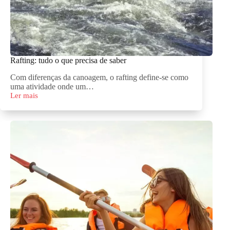
Rafting: tudo o que precisa de saber
Com diferenças da canoagem, o rafting define-se como
uma atividade onde um…
Ler mais
Rafting:
tudo
o
que
precisa
de
saber