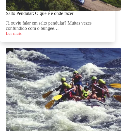
Salto Pendular: O que é e onde fazer
Já ouviu falar em salto pendular? Muitas vezes
confundido com o bungee…
Ler mais
Salto
Pendular:
O
que
é
e
onde
fazer